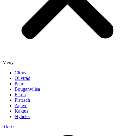
Meny
Citrus
Olivträd
Palm
Bouganvillea
Fikon
Pistasch
Agave
Kaktus
Nyheter
0
kr
0