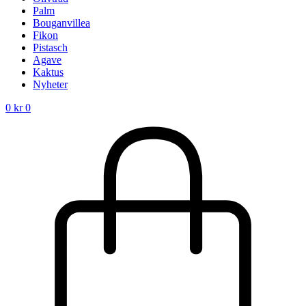
Palm
Bouganvillea
Fikon
Pistasch
Agave
Kaktus
Nyheter
0
kr
0