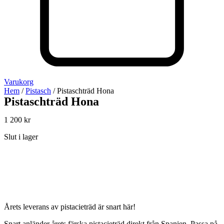
Varukorg
Hem
/
Pistasch
/ Pistaschträd Hona
Pistaschträd Hona
1 200
kr
Slut i lager
Årets leverans av pistacieträd är snart här!
Snart anländer årets färska pistacieträd direkt från Spanien. Passa på